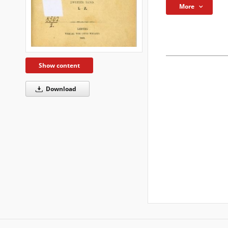
More
Show content
Download