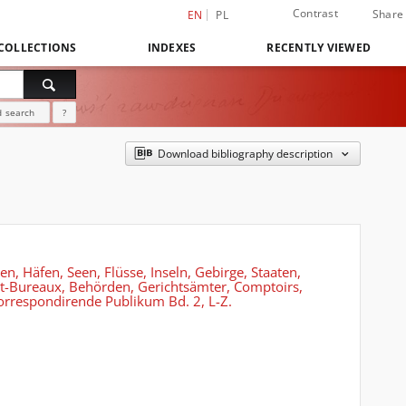
Contrast
Share
EN
PL
COLLECTIONS
INDEXES
RECENTLY VIEWED
 search
?
Download bibliography description
en, Häfen, Seen, Flüsse, Inseln, Gebirge, Staaten,
ost-Bureaux, Behörden, Gerichtsämter, Comptoirs,
correspondirende Publikum Bd. 2, L-Z.