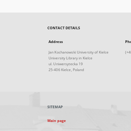
correspondirende Publikum
Bd. 1, A-K.
CONTACT DETAILS
Address
Ph
Jan Kochanowski University of Kielce
(+4
University Library in Kielce
ul. Uniwersytecka 19
25-406 Kielce, Poland
SITEMAP
Main page