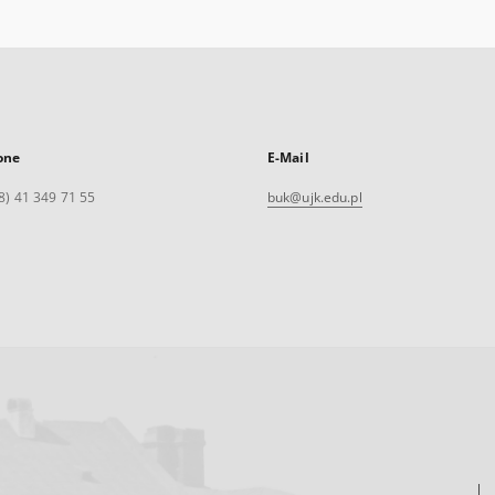
one
E-Mail
8) 41 349 71 55
buk@ujk.edu.pl