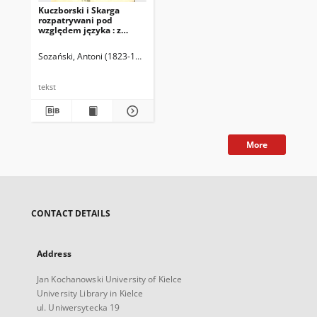
Kuczborski i Skarga
rozpatrywani pod
względem języka : z
dodaniem zbiorku
wysłowień mowy polskie
Sozański, Antoni (1823-1894)
oraz frazeologicznego
porównania kilku
psałterzy
tekst
More
CONTACT DETAILS
Address
Jan Kochanowski University of Kielce
University Library in Kielce
ul. Uniwersytecka 19