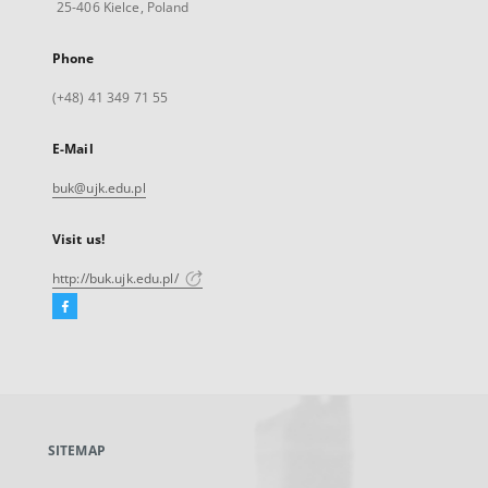
25-406 Kielce, Poland
Phone
(+48) 41 349 71 55
E-Mail
buk@ujk.edu.pl
Visit us!
http://buk.ujk.edu.pl/
Facebook
External
link,
will
open
in
a
SITEMAP
new
tab