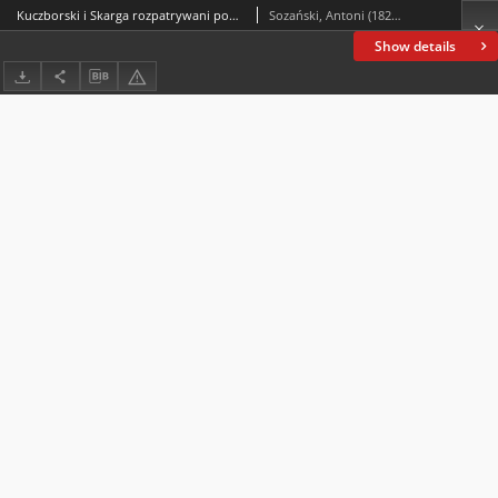
Kuczborski i Skarga rozpatrywani pod względem języka : z dodaniem zbiorku wysłowień mowy polskie oraz frazeologicznego porównania kilku psałterzy
Sozański, Antoni (1823-1894)
Show details