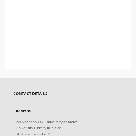
CONTACT DETAILS
Address
Jan Kochanowski University of Kielce
University Library in Kielce
ul. Uniwersytecka 19