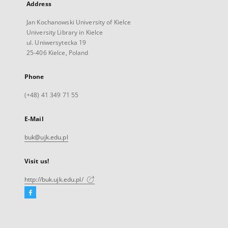
Address
Jan Kochanowski University of Kielce
University Library in Kielce
ul. Uniwersytecka 19
25-406 Kielce, Poland
Phone
(+48) 41 349 71 55
E-Mail
buk@ujk.edu.pl
Visit us!
http://buk.ujk.edu.pl/
Facebook
External
link,
will