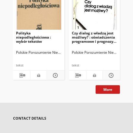
Polityka
Czy dialog z władzą jest
PP
niepodległościowa :
możliwy? : oświadczenia
wybór tekstów
programowe i prognozy.
T. 1
Polskie Porozumienie Niepodległościowe.
Polskie Porozumienie Niepodległośc
Pol
tekst
tekst
tek
More
CONTACT DETAILS