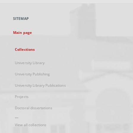
open
in
a
SITEMAP
new
tab
Main page
Collections
University Library
University Publishing
University Library Publications
Projects
Doctoral dissertations
...
View all collections