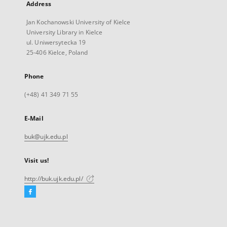
Address
Jan Kochanowski University of Kielce
University Library in Kielce
ul. Uniwersytecka 19
25-406 Kielce, Poland
Phone
(+48) 41 349 71 55
E-Mail
buk@ujk.edu.pl
Visit us!
http://buk.ujk.edu.pl/
Facebook
External
link,
will