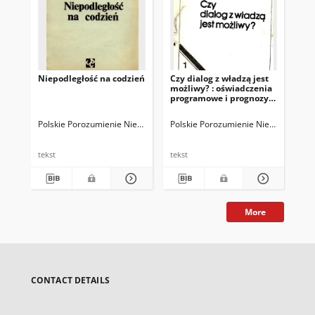
Niepodległość na codzień
Czy dialog z władzą jest
PP
możliwy? : oświadczenia
programowe i prognozy.
T. 1
Polskie Porozumienie Niepodległościowe
Polskie Porozumienie Niepodległośc
Pol
tekst
tekst
tek
More
CONTACT DETAILS