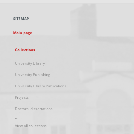
open
in
a
SITEMAP
new
tab
Main page
Collections
University Library
University Publishing
University Library Publications
Projects
Doctoral dissertations
...
View all collections