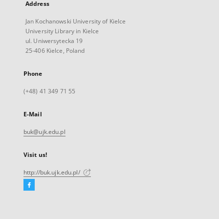
Address
Jan Kochanowski University of Kielce
University Library in Kielce
ul. Uniwersytecka 19
25-406 Kielce, Poland
Phone
(+48) 41 349 71 55
E-Mail
buk@ujk.edu.pl
Visit us!
http://buk.ujk.edu.pl/
Facebook
External
link,
will