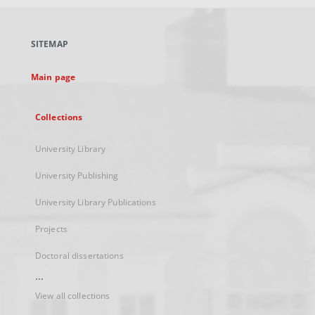
open
in
a
SITEMAP
new
tab
Main page
Collections
University Library
University Publishing
University Library Publications
Projects
Doctoral dissertations
...
View all collections