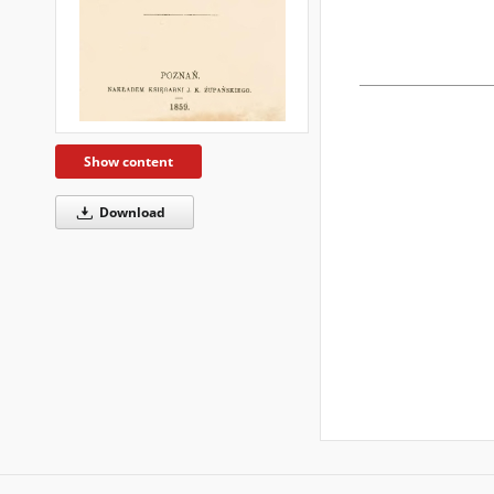
Show content
Download