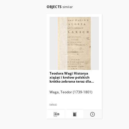
OBJECTS
similar
Teodora Wagi Historya
xiążąt i krolow polskich
krótko zebrana teraz dla
lepszego użytku przeyrzana i
poprawiona.
Waga, Teodor (1739-1801)
tekst