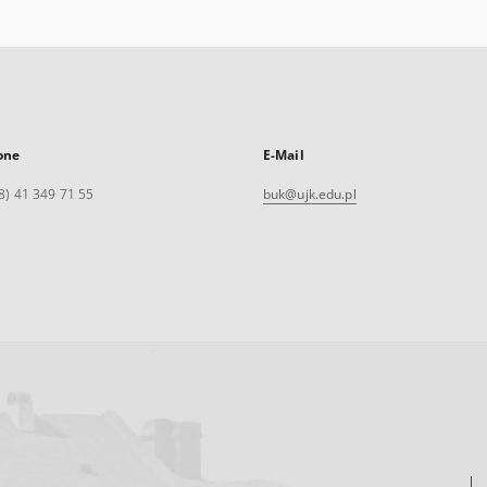
one
E-Mail
8) 41 349 71 55
buk@ujk.edu.pl