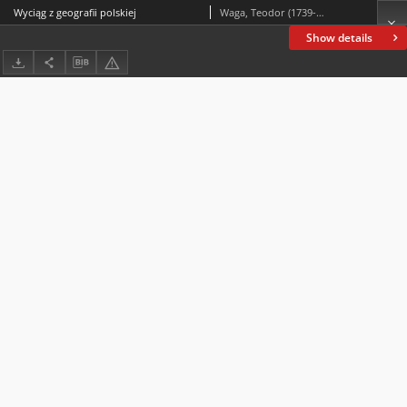
Wyciąg z geografii polskiej
Waga, Teodor (1739-1801)
Show details