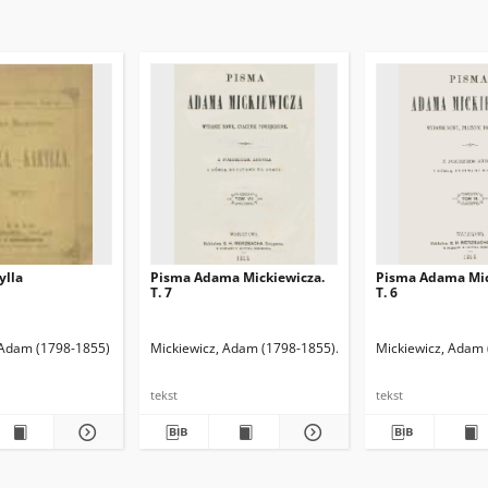
ylla
Pisma Adama Mickiewicza.
Pisma Adama Mic
T. 7
T. 6
sław Józef (1838-1926). Przedm.
 Adam (1798-1855)
Mickiewicz, Adam (1798-1855)
Merzbach, Ludwik (1820
Mickiewicz, Adam
tekst
tekst