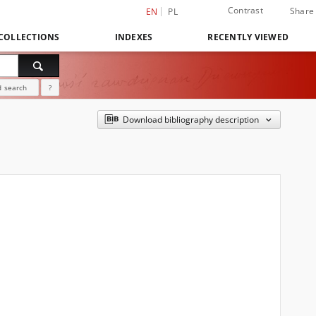
Contrast
Share
EN
PL
COLLECTIONS
INDEXES
RECENTLY VIEWED
 search
?
Download bibliography description