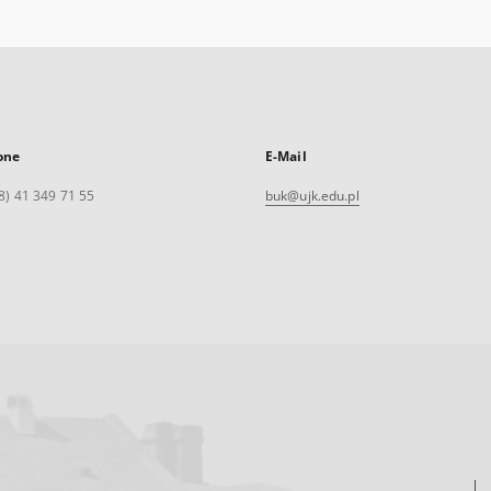
one
E-Mail
8) 41 349 71 55
buk@ujk.edu.pl