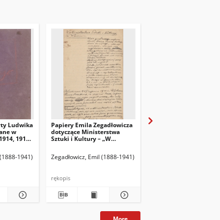
yty Ludwika
Papiery Emila Zegadłowicza
Papiery Emila Zegadło
ane w
dotyczące Ministerstwa
dotyczące Ministerstw
1914, 1915,
Sztuki i Kultury – „W
Sztuki i Kultury – pism
Ministerstwie Kultury i
które wyszły z MSiK
Sztuki”, artykuł
 (1888-1941)
Zegadłowicz, Emil (1888-1941)
Zegadłowicz, Emil (1888
rękopis
rękopis
More