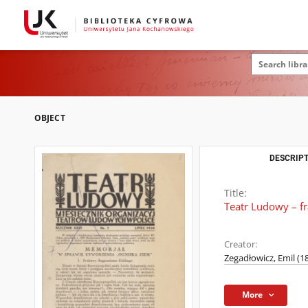
OBJECT
DESCRIPT
Title:
Teatr Ludowy – f
Creator:
Zegadłowicz, Emil (1
More