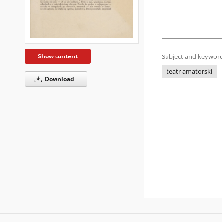
Show content
Subject and keyword
teatr amatorski
Download