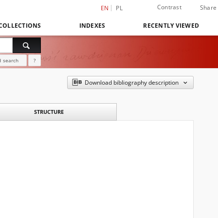
Contrast
Share
EN
PL
COLLECTIONS
INDEXES
RECENTLY VIEWED
 search
?
Download bibliography description
STRUCTURE