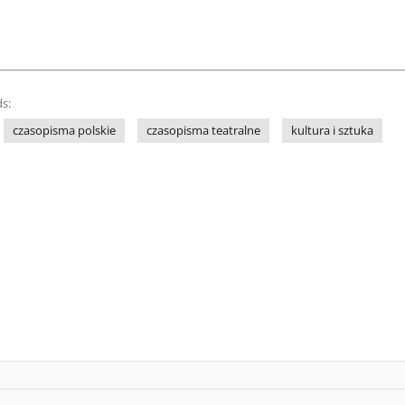
s:
czasopisma polskie
czasopisma teatralne
kultura i sztuka