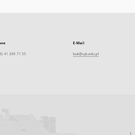
one
E-Mail
8) 41 349 71 55
buk@ujk.edu.pl