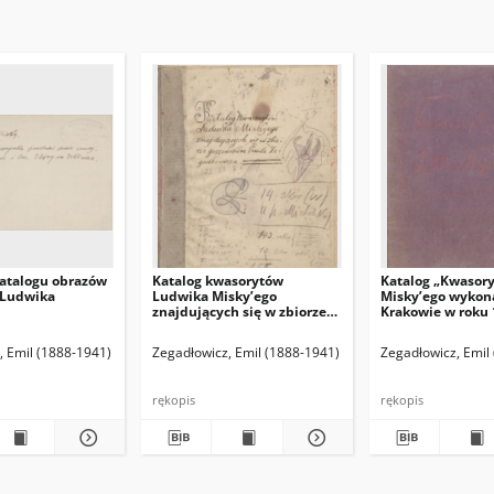
atalogu obrazów
Katalog kwasorytów
Katalog „Kwasor
 Ludwika
Ludwika Misky’ego
Misky’ego wykon
znajdujących się w zbiorze
Krakowie w roku 
gorzeńskim Emila
1916”.
Zegadłowicza
(red. naczelny)
, Emil (1888-1941)
Hamann Bruno. Red. odpowiedzialny
Zegadłowicz, Emil (1888-1941)
Zegadłowicz, Emil
rękopis
rękopis