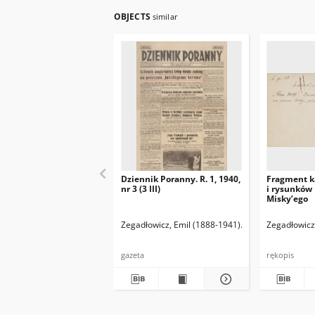
OBJECTS
similar
Dziennik Poranny. R. 1, 1940,
Fragment k
nr 3 (3 III)
i rysunków
Misky’ego
Zegadłowicz, Emil (1888-1941)
Reischer Leopold 
Zegadłowicz
gazeta
rękopis