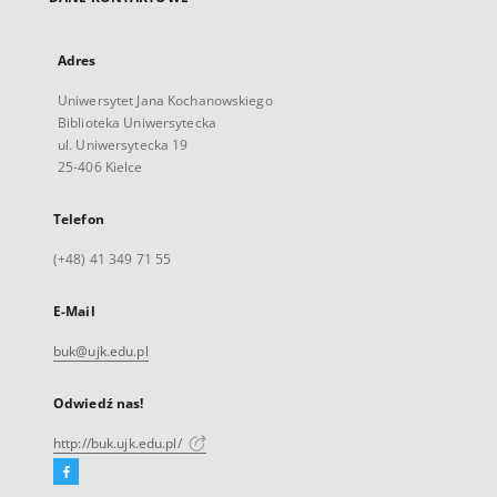
Adres
Uniwersytet Jana Kochanowskiego
Biblioteka Uniwersytecka
ul. Uniwersytecka 19
25-406 Kielce
Telefon
(+48) 41 349 71 55
E-Mail
buk@ujk.edu.pl
Odwiedź nas!
http://buk.ujk.edu.pl/
Facebook
Link