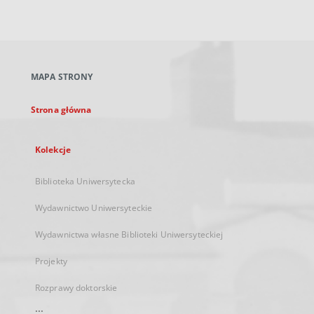
zewnętrzny,
otworzy
się
w
nowej
MAPA STRONY
karcie
Strona główna
Kolekcje
Biblioteka Uniwersytecka
Wydawnictwo Uniwersyteckie
Wydawnictwa własne Biblioteki Uniwersyteckiej
Projekty
Rozprawy doktorskie
...