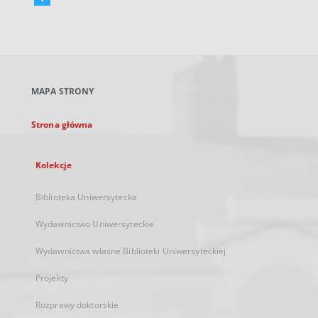
Link
zewnętrzny,
otworzy
się
w
nowej
MAPA STRONY
karcie
Strona główna
Kolekcje
Biblioteka Uniwersytecka
Wydawnictwo Uniwersyteckie
Wydawnictwa własne Biblioteki Uniwersyteckiej
Projekty
Rozprawy doktorskie