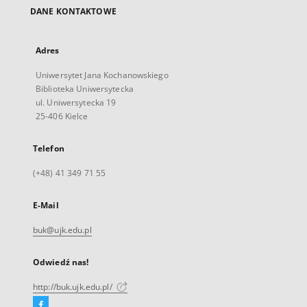
DANE KONTAKTOWE
Adres
Uniwersytet Jana Kochanowskiego
Biblioteka Uniwersytecka
ul. Uniwersytecka 19
25-406 Kielce
Telefon
(+48) 41 349 71 55
E-Mail
buk@ujk.edu.pl
Odwiedź nas!
http://buk.ujk.edu.pl/
Facebook