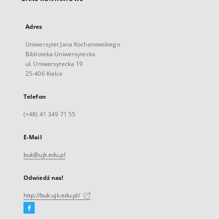
Adres
Uniwersytet Jana Kochanowskiego
Biblioteka Uniwersytecka
ul. Uniwersytecka 19
25-406 Kielce
Telefon
(+48) 41 349 71 55
E-Mail
buk@ujk.edu.pl
Odwiedź nas!
http://buk.ujk.edu.pl/
Facebook
Link