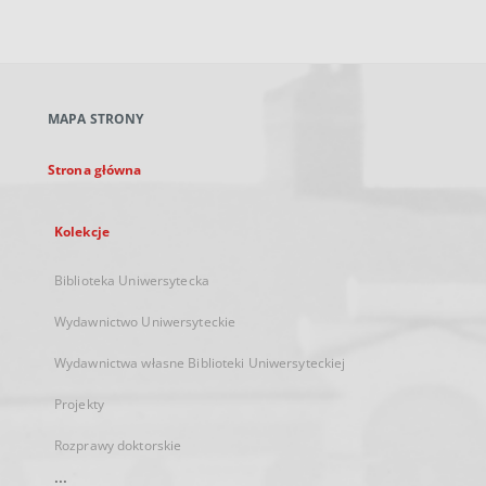
zewnętrzny,
otworzy
się
w
nowej
MAPA STRONY
karcie
Strona główna
Kolekcje
Biblioteka Uniwersytecka
Wydawnictwo Uniwersyteckie
Wydawnictwa własne Biblioteki Uniwersyteckiej
Projekty
Rozprawy doktorskie
...