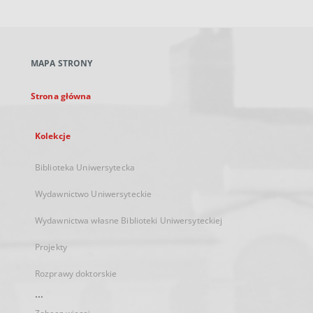
otworzy
się
w
nowej
MAPA STRONY
karcie
Strona główna
Kolekcje
Biblioteka Uniwersytecka
Wydawnictwo Uniwersyteckie
Wydawnictwa własne Biblioteki Uniwersyteckiej
Projekty
Rozprawy doktorskie
...