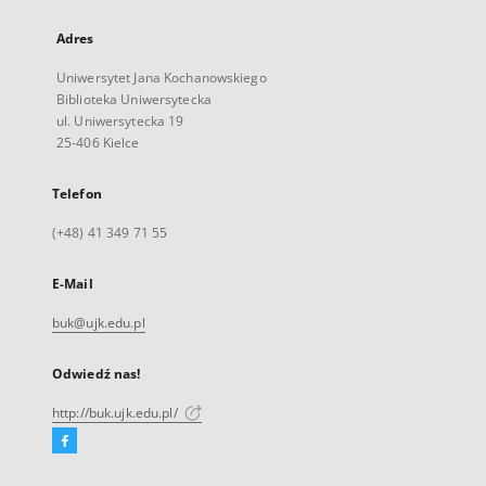
Adres
Uniwersytet Jana Kochanowskiego
Biblioteka Uniwersytecka
ul. Uniwersytecka 19
25-406 Kielce
Telefon
(+48) 41 349 71 55
E-Mail
buk@ujk.edu.pl
Odwiedź nas!
http://buk.ujk.edu.pl/
Facebook
Link
zewnętrzny,