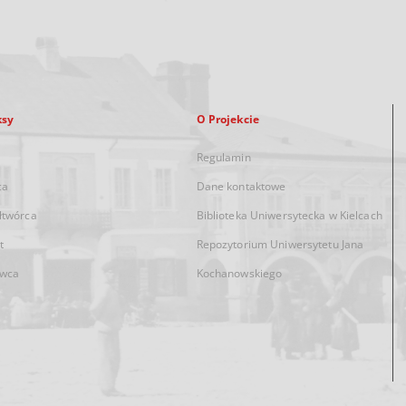
ksy
O Projekcie
Regulamin
ca
Dane kontaktowe
łtwórca
Biblioteka Uniwersytecka w Kielcach
t
Repozytorium Uniwersytetu Jana
wca
Kochanowskiego