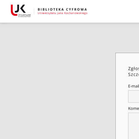
Zgło
Szcz
E-mai
Kome