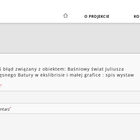
O PROJEKCIE
KO
ś błąd związany z obiektem: Baśniowy świat Juliusza
ęsnego Batury w ekslibrisie i małej grafice : spis wystaw
*
l
*
ntarz