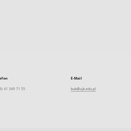
efon
E-Mail
8) 41 349 71 55
buk@ujk.edu.pl