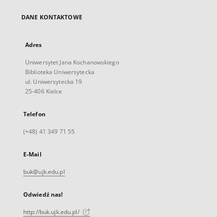
DANE KONTAKTOWE
Adres
Uniwersytet Jana Kochanowskiego
Biblioteka Uniwersytecka
ul. Uniwersytecka 19
25-406 Kielce
Telefon
(+48) 41 349 71 55
E-Mail
buk@ujk.edu.pl
Odwiedź nas!
http://buk.ujk.edu.pl/