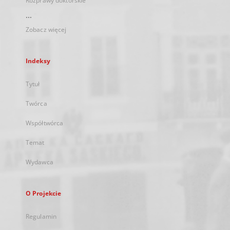
Rozprawy doktorskie
...
Zobacz więcej
Indeksy
Tytuł
Twórca
Współtwórca
Temat
Wydawca
O Projekcie
Regulamin