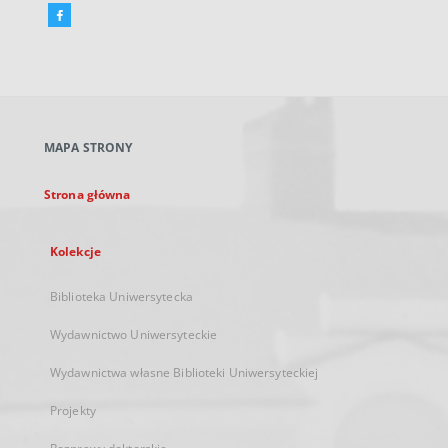
Facebook
Link
zewnętrzny,
otworzy
się
w
nowej
MAPA STRONY
karcie
Strona główna
Kolekcje
Biblioteka Uniwersytecka
Wydawnictwo Uniwersyteckie
Wydawnictwa własne Biblioteki Uniwersyteckiej
Projekty