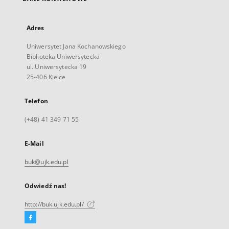
Adres
Uniwersytet Jana Kochanowskiego
Biblioteka Uniwersytecka
ul. Uniwersytecka 19
25-406 Kielce
Telefon
(+48) 41 349 71 55
E-Mail
buk@ujk.edu.pl
Odwiedź nas!
http://buk.ujk.edu.pl/
Facebook
Link