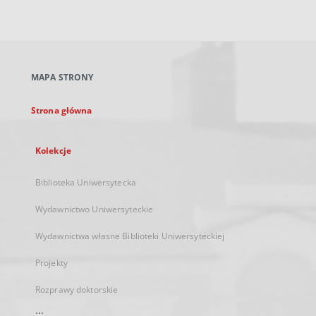
zewnętrzny,
otworzy
się
w
nowej
MAPA STRONY
karcie
Strona główna
Kolekcje
Biblioteka Uniwersytecka
Wydawnictwo Uniwersyteckie
Wydawnictwa własne Biblioteki Uniwersyteckiej
Projekty
Rozprawy doktorskie
...