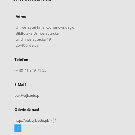
Adres
Uniwersytet Jana Kochanowskiego
Biblioteka Uniwersytecka
ul. Uniwersytecka 19
25-406 Kielce
Telefon
(+48) 41 349 71 55
E-Mail
buk@ujk.edu.pl
Odwiedź nas!
http://buk.ujk.edu.pl/
Facebook
Link