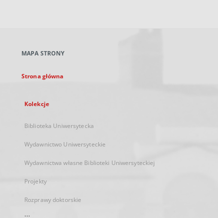
zewnętrzny,
otworzy
się
w
nowej
MAPA STRONY
karcie
Strona główna
Kolekcje
Biblioteka Uniwersytecka
Wydawnictwo Uniwersyteckie
Wydawnictwa własne Biblioteki Uniwersyteckiej
Projekty
Rozprawy doktorskie
...