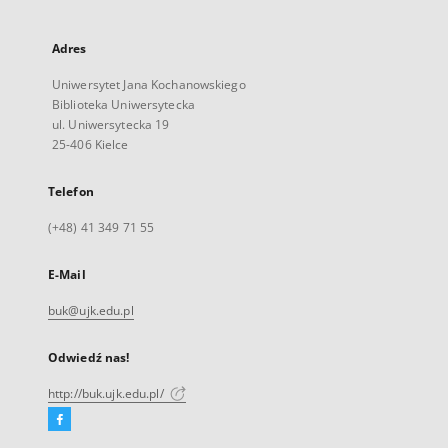
Adres
Uniwersytet Jana Kochanowskiego
Biblioteka Uniwersytecka
ul. Uniwersytecka 19
25-406 Kielce
Telefon
(+48) 41 349 71 55
E-Mail
buk@ujk.edu.pl
Odwiedź nas!
http://buk.ujk.edu.pl/
Facebook
Link