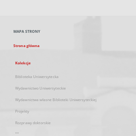
zewnętrzny,
otworzy
się
w
nowej
MAPA STRONY
karcie
Strona główna
Kolekcje
Biblioteka Uniwersytecka
Wydawnictwo Uniwersyteckie
Wydawnictwa własne Biblioteki Uniwersyteckiej
Projekty
Rozprawy doktorskie
...