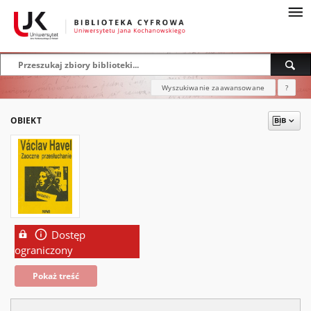
Wyszukiwanie zaawansowane
?
OBIEKT
Dostęp
ograniczony
Pokaż treść