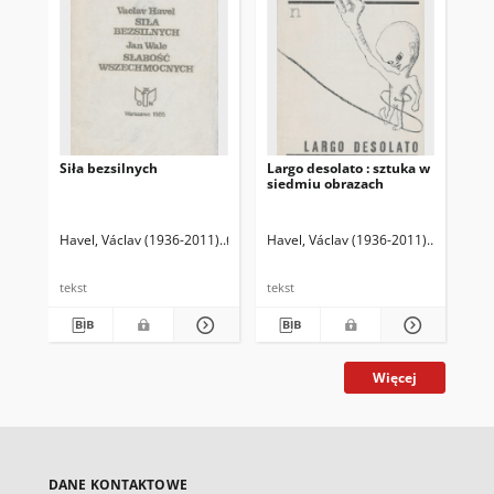
Siła bezsilnych
Largo desolato : sztuka w
Ese
siedmiu obrazach
Havel, Václav (1936-2011)
Godlewski, Piotr (1929-2010) Tł.
Havel, Václav (1936-2011)
Walc, Jan 
Havel, Vá
Hav
tekst
tekst
tek
Więcej
DANE KONTAKTOWE