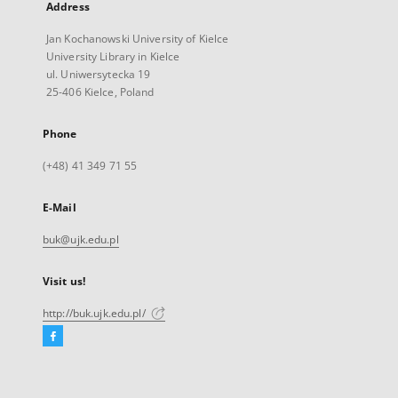
Address
Jan Kochanowski University of Kielce
University Library in Kielce
ul. Uniwersytecka 19
25-406 Kielce, Poland
Phone
(+48) 41 349 71 55
E-Mail
buk@ujk.edu.pl
Visit us!
http://buk.ujk.edu.pl/
Facebook
External
link,
will