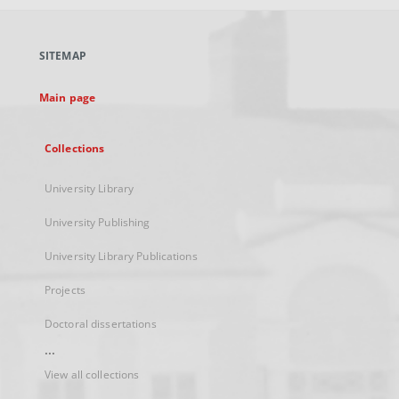
open
in
a
SITEMAP
new
tab
Main page
Collections
University Library
University Publishing
University Library Publications
Projects
Doctoral dissertations
...
View all collections