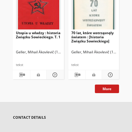
Utopia u władzy : historia
70 lat, które wstrząsnęły
Św
Związku Sowieckiego. T. 1
światem : [historia
ko
Związku Sowieckiego]
lit
Geller, Mihail Âkovlevič (1922-1997)
Geller, Mihail Âkovlevič (1922-1997)
Mietkowski, Andrzej (1956- ). Tł.
Gel
N
tekst
tekst
tek
More
CONTACT DETAILS