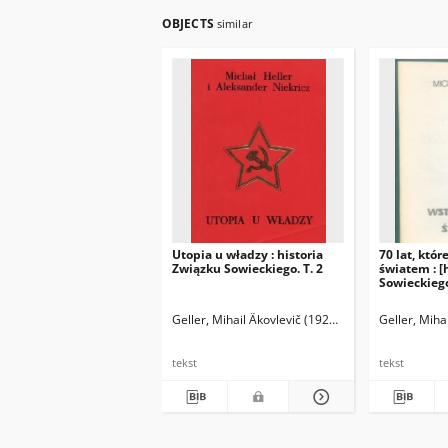
OBJECTS
similar
Utopia u władzy : historia
70 lat, któ
Związku Sowieckiego. T. 2
światem : [
Sowieckieg
Geller, Mihail Âkovlevič (1922-1997)
Mietkowski, A
Geller, Miha
tekst
tekst