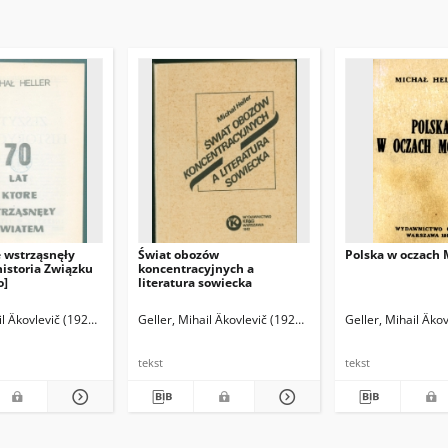
re wstrząsnęły
Świat obozów
Polska w oczach
historia Związku
koncentracyjnych a
o]
literatura sowiecka
ndrzej (1956- ). Tł.
il Âkovlevič (1922-1997)
Nekrič, Aleksandr Moiseevič (1920-1993)
Geller, Mihail Âkovlevič (1922-1997)
Pomianowski, Jerzy
Geller, Mihail Âko
tekst
tekst