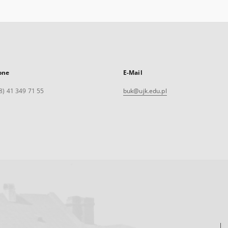
one
E-Mail
8) 41 349 71 55
buk@ujk.edu.pl