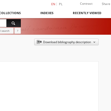
Contrast
Share
EN
PL
COLLECTIONS
INDEXES
RECENTLY VIEWED
 search
?
Download bibliography description