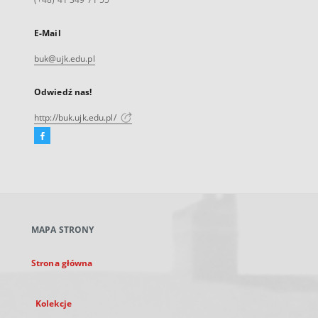
E-Mail
buk@ujk.edu.pl
Odwiedź nas!
http://buk.ujk.edu.pl/
Facebook
Link
zewnętrzny,
otworzy
się
w
nowej
MAPA STRONY
karcie
Strona główna
Kolekcje