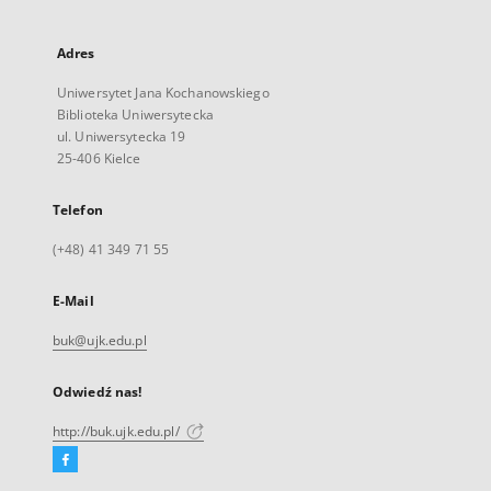
Adres
Uniwersytet Jana Kochanowskiego
Biblioteka Uniwersytecka
ul. Uniwersytecka 19
25-406 Kielce
Telefon
(+48) 41 349 71 55
E-Mail
buk@ujk.edu.pl
Odwiedź nas!
http://buk.ujk.edu.pl/
Facebook
Link