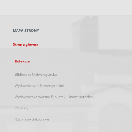
zewnętrzny,
otworzy
się
w
nowej
MAPA STRONY
karcie
Strona główna
Kolekcje
Biblioteka Uniwersytecka
Wydawnictwo Uniwersyteckie
Wydawnictwa własne Biblioteki Uniwersyteckiej
Projekty
Rozprawy doktorskie
...