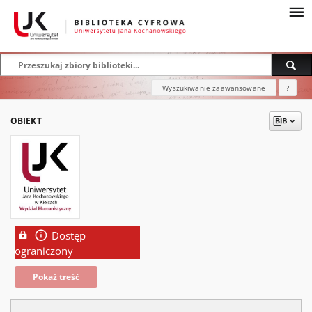
Wyszukiwanie zaawansowane
?
OBIEKT
Dostęp
ograniczony
Pokaż treść