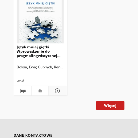
Język mniej giętki.
Wprowadzenie do
pragmalingwistycznej
analizy sprawności
językowej i
Boksa, Ewa
Cuprych, Renata
komunikacyjnej osób
starszych bez następstw
incydentów
tekst
neurologicznych
Więcej
DANE KONTAKTOWE