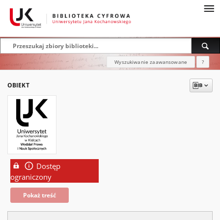
Wyszukiwanie zaawansowane
?
OBIEKT
Dostęp
ograniczony
Pokaż treść