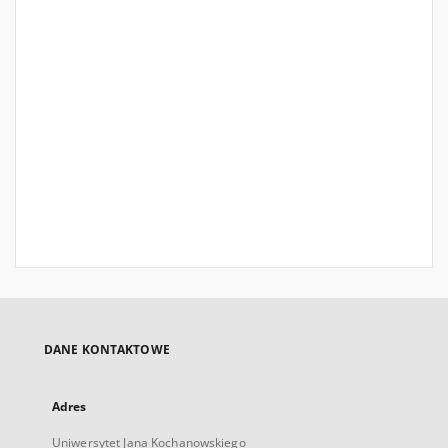
DANE KONTAKTOWE
Adres
Uniwersytet Jana Kochanowskiego