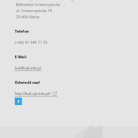
Biblioteka Uniwersytecka
ul. Uniwersytecka 19
25-406 Kielce
Telefon
(+48) 41 349 71 55
E-Mail
buk@ujk.edu.pl
Odwiedź nas!
http://buk.ujk.edu.pl/
Facebook
Link
zewnętrzny,
otworzy
się
w
nowej