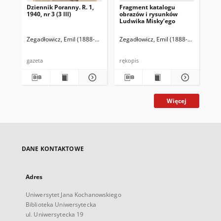
Dziennik Poranny. R. 1,
Fragment katalogu
Ka
1940, nr 3 (3 III)
obrazów i rysunków
Lu
Ludwika Misky’ego
zna
zbi
Ze
Zegadłowicz, Emil (1888-1941)
Reischer Leopold (red. naczelny)
Zegadłowicz, Emil (1888-1941)
Haman
Zeg
gazeta
rękopis
ręk
Więcej
DANE KONTAKTOWE
Adres
Uniwersytet Jana Kochanowskiego
Biblioteka Uniwersytecka
ul. Uniwersytecka 19