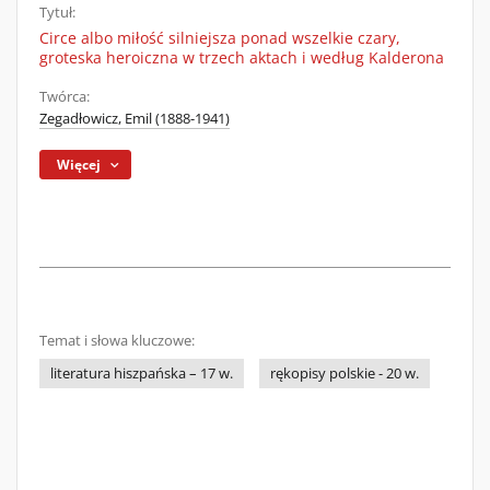
Tytuł:
Circe albo miłość silniejsza ponad wszelkie czary,
groteska heroiczna w trzech aktach i według Kalderona
Twórca:
Zegadłowicz, Emil (1888-1941)
Więcej
Temat i słowa kluczowe:
literatura hiszpańska – 17 w.
rękopisy polskie - 20 w.