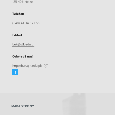
25-406 Kielce
Telefon
(+48) 41 349 71 55
E-Mail
buk@ujk.edu.pl
Odwiedź nas!
http://buk.ujk.edu.pl/
Facebook
Link
zewnętrzny,
otworzy
się
w
nowej
MAPA STRONY
karcie