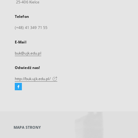
25-406 Kielce
Telefon
(+48) 41 349 71 55
E-Mail
buk@ujk.edu.pl
Odwiedź nas!
http://buk.ujk.edu.pl/
Facebook
Link
zewnętrzny,
otworzy
się
w
nowej
MAPA STRONY
karcie