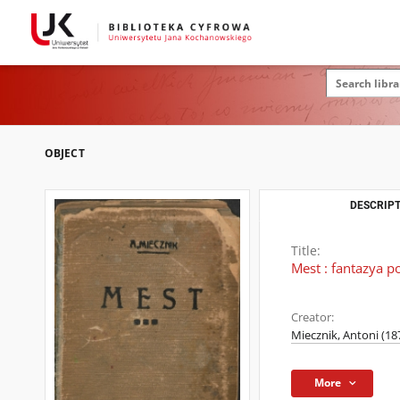
OBJECT
DESCRIPT
Title:
Mest : fantazya 
Creator:
Miecznik, Antoni (18
More