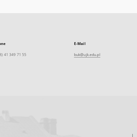
one
E-Mail
8) 41 349 71 55
buk@ujk.edu.pl