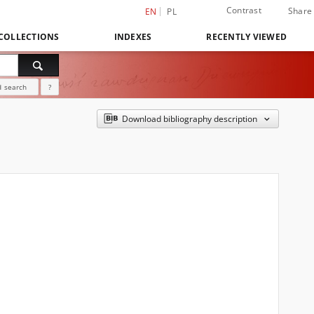
Contrast
Share
EN
PL
COLLECTIONS
INDEXES
RECENTLY VIEWED
 search
?
Download bibliography description