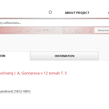
ABOUT PROJECT
Advanced
INFORMATION
ION
očinenìj I. A. Gončarova v 12 tomah T. 5
sandrovič (1812-1891)