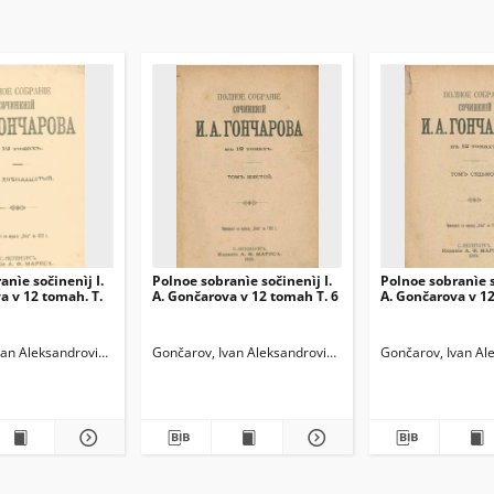
anìe sočinenìj I.
Polnoe sobranìe sočinenìj I.
Polnoe sobranìe s
a v 12 tomah. T.
A. Gončarova v 12 tomah T. 6
A. Gončarova v 12
van Aleksandrovič (1812-1891)
Gončarov, Ivan Aleksandrovič (1812-1891)
Gončarov, Ivan Al