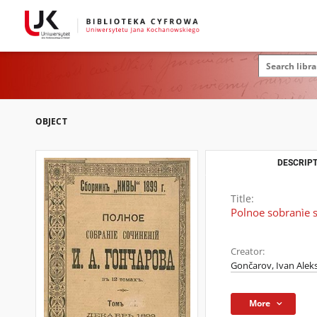
OBJECT
DESCRIPT
Title:
Polnoe sobranìe s
Creator:
Gončarov, Ivan Alek
More