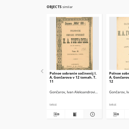
OBJECTS
similar
Polnoe sobranìe sočinenìj I.
Polnoe sobr
A. Gončarova v 12 tomah. T.
A. Gončarov
11
12
Gončarov, Ivan Aleksandrovič (1812-1891)
Gončarov, I
tekst
tekst