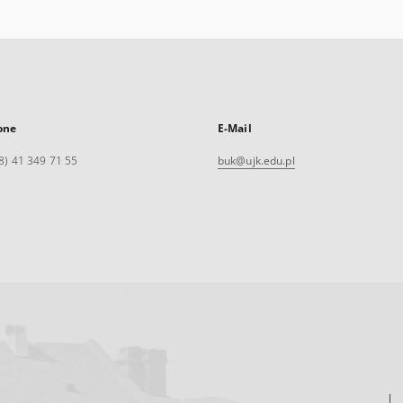
one
E-Mail
8) 41 349 71 55
buk@ujk.edu.pl