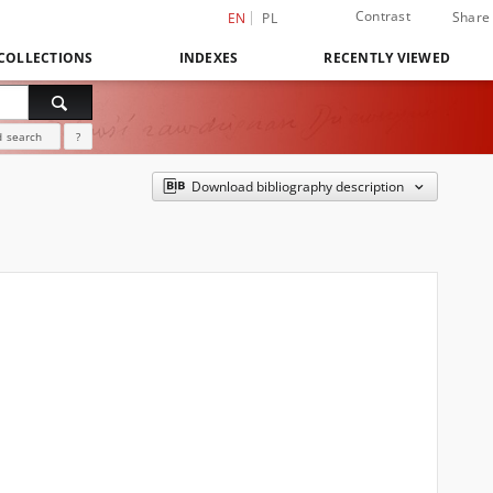
Contrast
Share
EN
PL
COLLECTIONS
INDEXES
RECENTLY VIEWED
 search
?
Download bibliography description