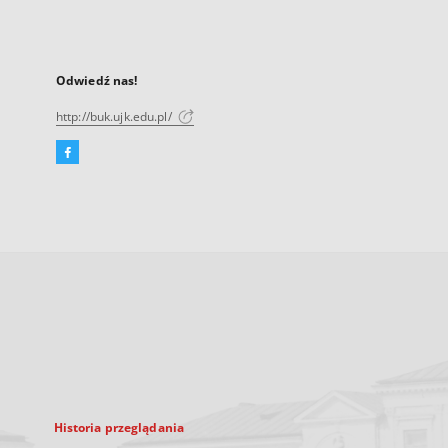
Odwiedź nas!
http://buk.ujk.edu.pl/
Facebook
Link
zewnętrzny,
otworzy
się
w
nowej
karcie
Historia przeglądania