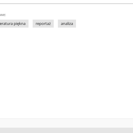
owe:
teratura piękna
reportaż
analiza