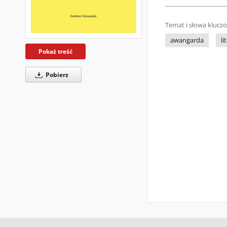
Temat i słowa klucz
awangarda
li
Pokaż treść
Pobierz