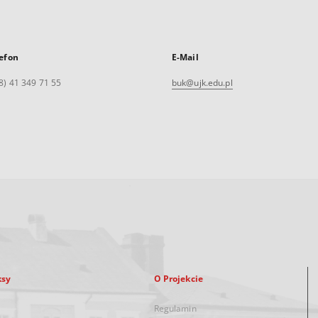
efon
E-Mail
8) 41 349 71 55
buk@ujk.edu.pl
ksy
O Projekcie
Regulamin