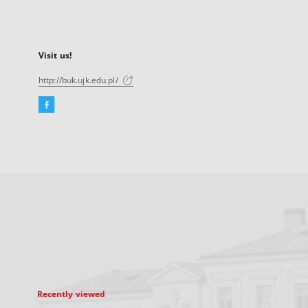
Visit us!
http://buk.ujk.edu.pl/
Facebook
External
link,
will
open
in
a
new
tab
Recently viewed