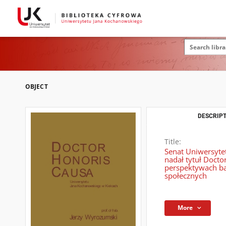
OBJECT
DESCRIPT
Title:
Senat Uniwersyte
nadał tytuł Doct
perspektywach ba
społecznych
More