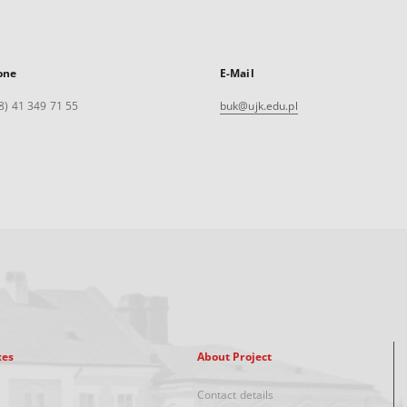
one
E-Mail
8) 41 349 71 55
buk@ujk.edu.pl
xes
About Project
Contact details