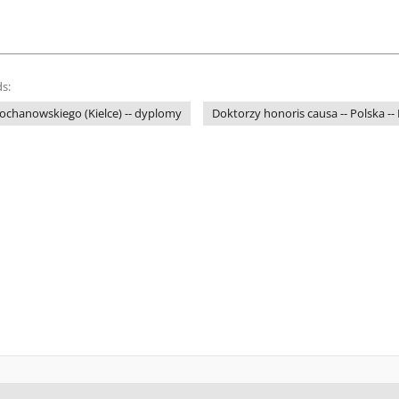
s:
ochanowskiego (Kielce) -- dyplomy
Doktorzy honoris causa -- Polska -- K