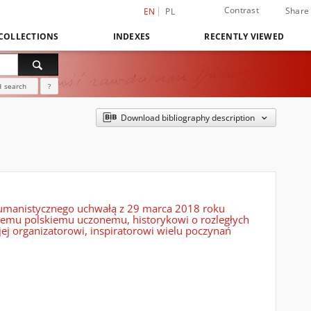
Contrast
Share
EN
PL
COLLECTIONS
INDEXES
RECENTLY VIEWED
 search
?
Download bibliography description
Humanistycznego uchwałą z 29 marca 2018 roku
tnemu polskiemu uczonemu, historykowi o rozległych
j organizatorowi, inspiratorowi wielu poczynań