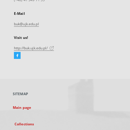
E-Mail
buk@ujk.edu.pl
Visit us!
http://buk.ujk.edu.pl/
Facebook
External
link,
will
open
in
a
SITEMAP
new
tab
Main page
Collections