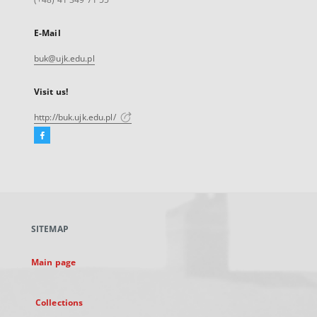
E-Mail
buk@ujk.edu.pl
Visit us!
http://buk.ujk.edu.pl/
Facebook
External
link,
will
open
in
a
SITEMAP
new
tab
Main page
Collections