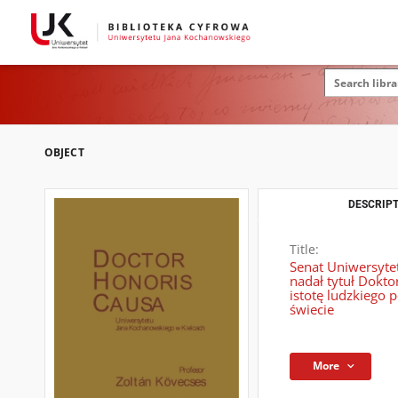
OBJECT
DESCRIPT
Title:
Senat Uniwersyte
nadał tytuł Dokt
istotę ludzkiego
świecie
More