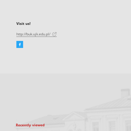
Visit us!
http://buk.ujk.edu.pl/
Facebook
External
link,
will
open
in
a
new
tab
Recently viewed