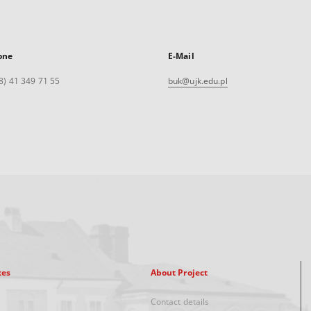
one
E-Mail
8) 41 349 71 55
buk@ujk.edu.pl
xes
About Project
Contact details