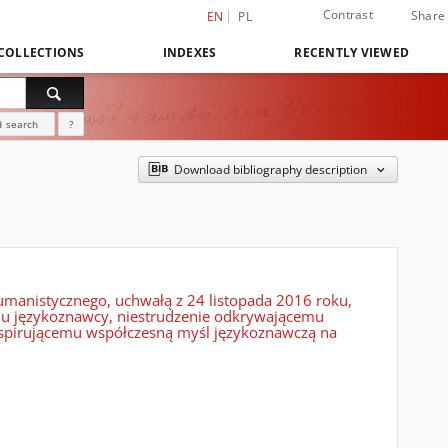
Contrast
Share
EN
PL
COLLECTIONS
INDEXES
RECENTLY VIEWED
 search
?
Download bibliography description
manistycznego, uchwałą z 24 listopada 2016 roku,
mu językoznawcy, niestrudzenie odkrywającemu
inspirującemu współczesną myśl językoznawczą na