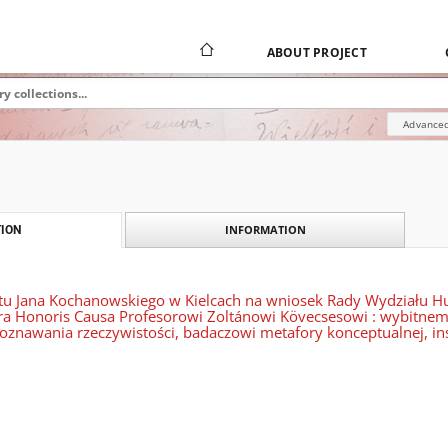
ABOUT PROJECT
Advanced
INFORMATION
ION
tu Jana Kochanowskiego w Kielcach na wniosek Rady Wydziału Hu
ora Honoris Causa Profesorowi Zoltánowi Kövecsesowi : wybitne
 poznawania rzeczywistości, badaczowi metafory konceptualnej, 