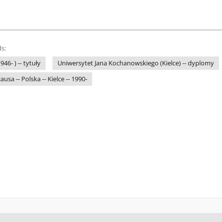
s:
46- ) -- tytuły
Uniwersytet Jana Kochanowskiego (Kielce) -- dyplomy
usa -- Polska -- Kielce -- 1990-