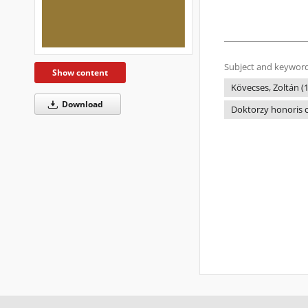
Subject and keyword
Show content
Kövecses, Zoltán (19
Download
Doktorzy honoris ca