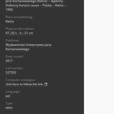
Jana Kochanowskiego (Kielce) -- dyplomy
;
Doktorzy honoris causa -- Polska -- Kielce --
1990-
Place of publishing:
Kielce
Physical description:
97, [3] s. : il. ; 21 cm
Publisher:
Wydawnictwo Uniwersytetu Jana
Kochanowskiego
Date issued:
2017
Call number:
527502
Computer catalogue:
click here to follow the link
Language:
pol
Type:
tekst