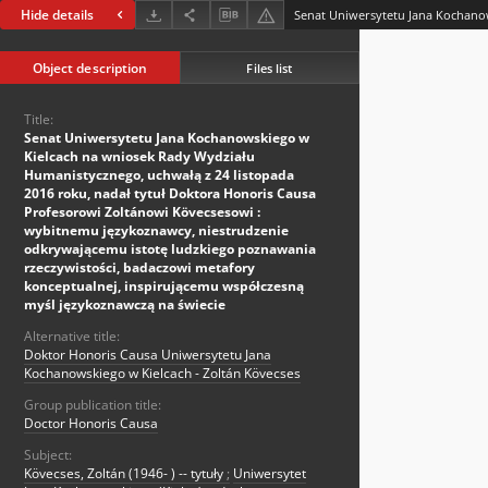
Hide details
Object description
Files list
Title:
Senat Uniwersytetu Jana Kochanowskiego w
Kielcach na wniosek Rady Wydziału
Humanistycznego, uchwałą z 24 listopada
2016 roku, nadał tytuł Doktora Honoris Causa
Profesorowi Zoltánowi Kövecsesowi :
wybitnemu językoznawcy, niestrudzenie
odkrywającemu istotę ludzkiego poznawania
rzeczywistości, badaczowi metafory
konceptualnej, inspirującemu współczesną
myśl językoznawczą na świecie
Alternative title:
Doktor Honoris Causa Uniwersytetu Jana
Kochanowskiego w Kielcach - Zoltán Kövecses
Group publication title:
Doctor Honoris Causa
Subject:
Kövecses, Zoltán (1946- ) -- tytuły
;
Uniwersytet