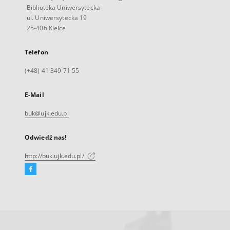
Biblioteka Uniwersytecka
ul. Uniwersytecka 19
25-406 Kielce
Telefon
(+48) 41 349 71 55
E-Mail
buk@ujk.edu.pl
Odwiedź nas!
http://buk.ujk.edu.pl/
Facebook
Link
zewnętrzny,
otworzy
się
w
nowej