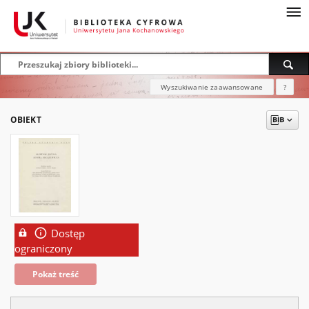
Wyszukiwanie zaawansowane
?
OBIEKT
Dostęp
ograniczony
Pokaż treść