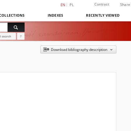
Contrast
Share
EN
PL
COLLECTIONS
INDEXES
RECENTLY VIEWED
 search
?
Download bibliography description