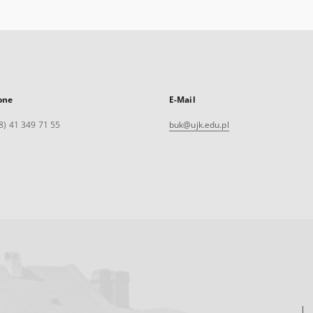
one
E-Mail
8) 41 349 71 55
buk@ujk.edu.pl