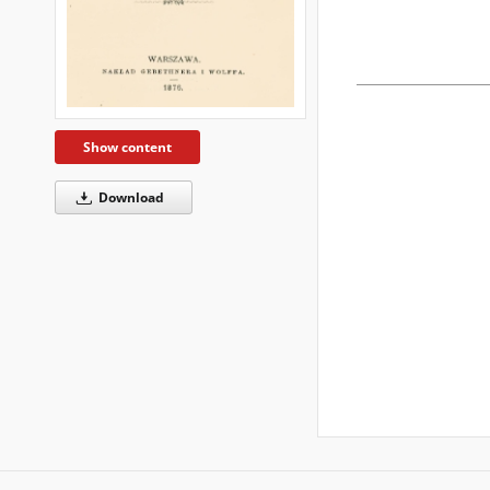
Show content
Download