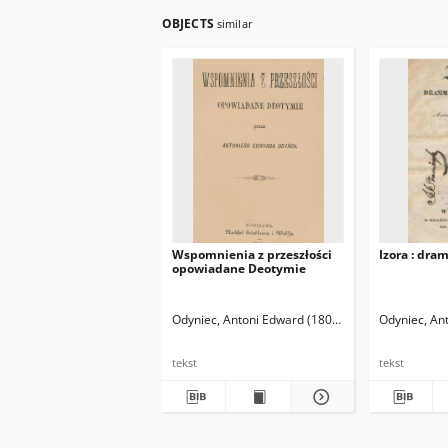
OBJECTS
similar
Wspomnienia z przeszłości
Izora : dra
opowiadane Deotymie
Odyniec, Antoni Edward (1804-1885)
Odyniec, An
tekst
tekst