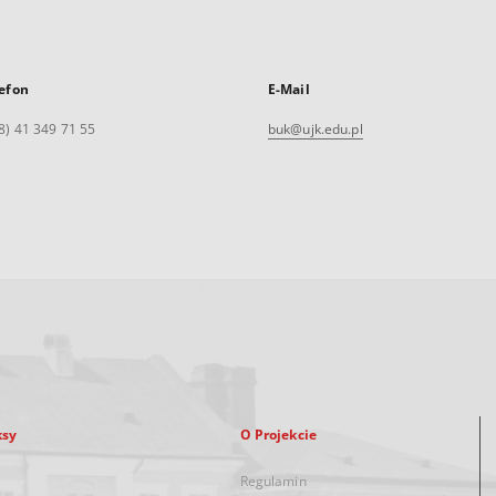
efon
E-Mail
8) 41 349 71 55
buk@ujk.edu.pl
ksy
O Projekcie
Regulamin