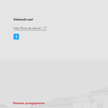
Odwiedź nas!
http://buk.ujk.edu.pl/
Facebook
Link
zewnętrzny,
otworzy
się
w
nowej
karcie
Historia przeglądania