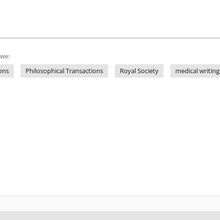
owe:
ions
Philosophical Transactions
Royal Society
medical writing