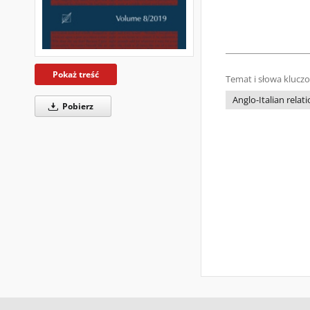
Pokaż treść
Temat i słowa klucz
Anglo-Italian relat
Pobierz