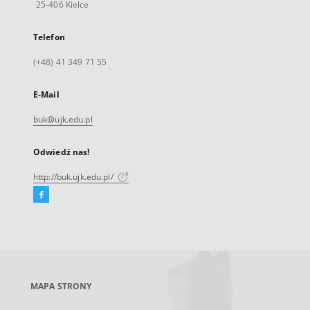
25-406 Kielce
Telefon
(+48) 41 349 71 55
E-Mail
buk@ujk.edu.pl
Odwiedź nas!
http://buk.ujk.edu.pl/
Facebook
Link
zewnętrzny,
otworzy
się
w
nowej
MAPA STRONY
karcie