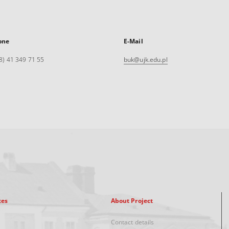
one
E-Mail
8) 41 349 71 55
buk@ujk.edu.pl
xes
About Project
Contact details