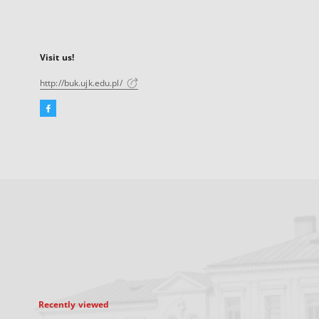
Visit us!
http://buk.ujk.edu.pl/
Facebook
External
link,
will
open
in
a
new
tab
Recently viewed