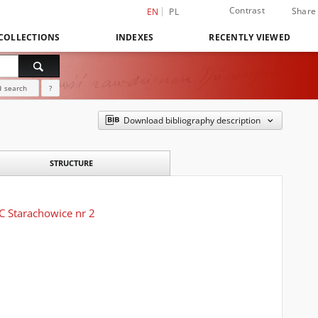
Contrast
Share
EN
PL
COLLECTIONS
INDEXES
RECENTLY VIEWED
 search
?
Download bibliography description
STRUCTURE
 Starachowice nr 2