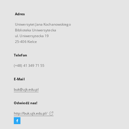
Adres
Uniwersytet Jana Kochanowskiego
Biblioteka Uniwersytecka
ul. Uniwersytecka 19
25-406 Kielce
Telefon
(+48) 41 349 71 55
E-Mail
buk@ujk.edu.pl
Odwiedź nas!
http://buk.ujk.edu.pl/
Facebook
Link