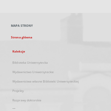
zewnętrzny,
otworzy
się
w
nowej
MAPA STRONY
karcie
Strona główna
Kolekcje
Biblioteka Uniwersytecka
Wydawnictwo Uniwersyteckie
Wydawnictwa własne Biblioteki Uniwersyteckiej
Projekty
Rozprawy doktorskie
...