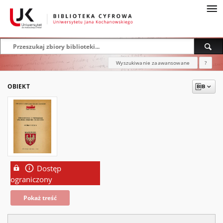
Wyszukiwanie zaawansowane
?
OBIEKT
Dostęp
ograniczony
Pokaż treść