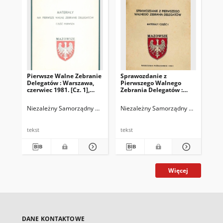
Pierwsze Walne Zebranie
Sprawozdanie z
Delegatów : Warszawa,
Pierwszego Walnego
czerwiec 1981. [Cz. 1],
Zebrania Delegatów :
Porządek obrad,
Warszawa, październik
regulamin obrad,
1981 : materiały. Cz. 1
Niezależny Samorządny Związek Zawodowy "Solidarność". Region Mazo
Niezależny Samorządny Związek Zawo
regulamin wyboru władz,
uchwała nr 1, skład
zarządu MKZ
tekst
tekst
Więcej
DANE KONTAKTOWE