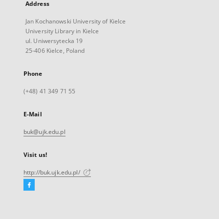
Address
Jan Kochanowski University of Kielce
University Library in Kielce
ul. Uniwersytecka 19
25-406 Kielce, Poland
Phone
(+48) 41 349 71 55
E-Mail
buk@ujk.edu.pl
Visit us!
http://buk.ujk.edu.pl/
Facebook
External
link,
will