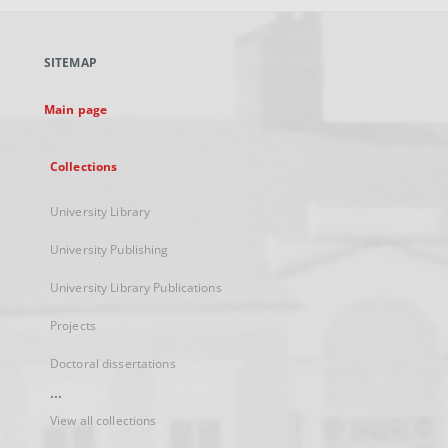
open
in
a
SITEMAP
new
tab
Main page
Collections
University Library
University Publishing
University Library Publications
Projects
Doctoral dissertations
...
View all collections