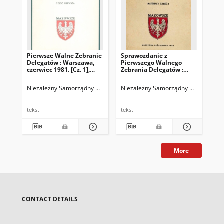
Pierwsze Walne Zebranie
Sprawozdanie z
Delegatów : Warszawa,
Pierwszego Walnego
czerwiec 1981. [Cz. 1],
Zebrania Delegatów :
Porządek obrad,
Warszawa, październik
regulamin obrad,
1981 : materiały. Cz. 1
Niezależny Samorządny Związek Zawodowy "Solidarność". Region Mazo
Niezależny Samorządny Związek Zawo
regulamin wyboru władz,
uchwała nr 1, skład
zarządu MKZ
tekst
tekst
More
CONTACT DETAILS