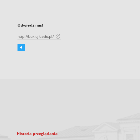
Odwiedź nas!
http://buk.ujk.edu.pl/
Facebook
Link
zewnętrzny,
otworzy
się
w
nowej
karcie
Historia przeglądania