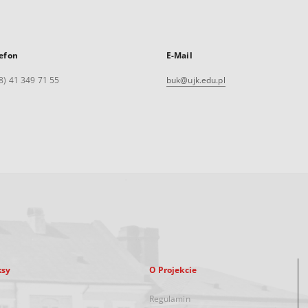
efon
E-Mail
8) 41 349 71 55
buk@ujk.edu.pl
ksy
O Projekcie
Regulamin