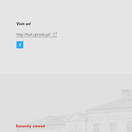
Visit us!
http://buk.ujk.edu.pl/
Facebook
External
link,
will
open
in
a
new
tab
Recently viewed