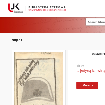
OBJECT
DESCRIPT
Title:
... jedyną ich wi
More