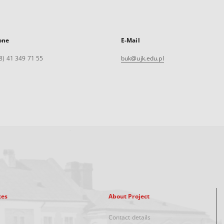
one
E-Mail
8) 41 349 71 55
buk@ujk.edu.pl
xes
About Project
Contact details