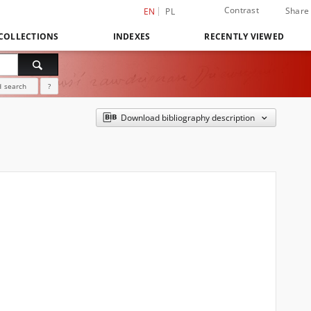
Contrast
Share
EN
PL
COLLECTIONS
INDEXES
RECENTLY VIEWED
 search
?
Download bibliography description