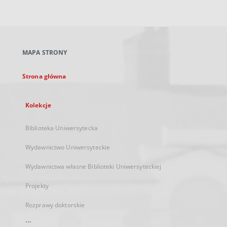
zewnętrzny,
otworzy
się
w
nowej
MAPA STRONY
karcie
Strona główna
Kolekcje
Biblioteka Uniwersytecka
Wydawnictwo Uniwersyteckie
Wydawnictwa własne Biblioteki Uniwersyteckiej
Projekty
Rozprawy doktorskie
...