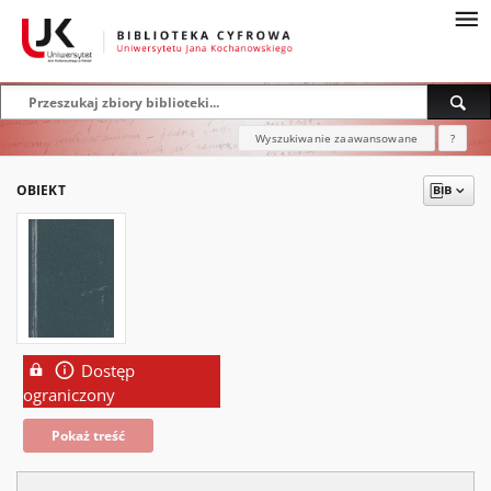
Wyszukiwanie zaawansowane
?
OBIEKT
Dostęp
ograniczony
Pokaż treść