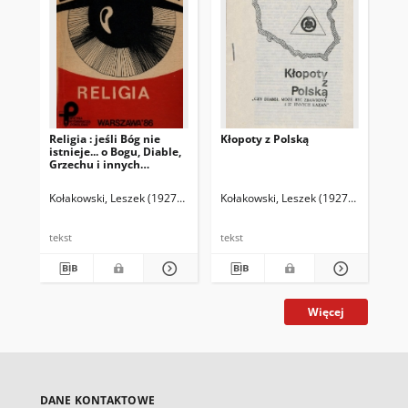
Religia : jeśli Bóg nie
Kłopoty z Polską
Ese
istnieje... o Bogu, Diable,
Grzechu i innych
zmartwieniach tak
zwanej Filozofii Religii
Kołakowski, Leszek (1927-2009)
Kołakowski, Leszek (1927-2009)
Koł
tekst
tekst
tek
Więcej
DANE KONTAKTOWE