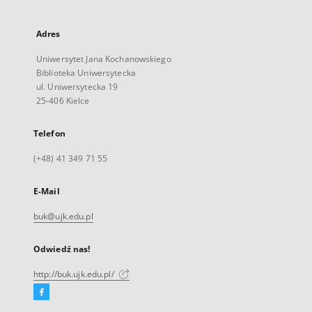
Adres
Uniwersytet Jana Kochanowskiego
Biblioteka Uniwersytecka
ul. Uniwersytecka 19
25-406 Kielce
Telefon
(+48) 41 349 71 55
E-Mail
buk@ujk.edu.pl
Odwiedź nas!
http://buk.ujk.edu.pl/
Facebook
Link