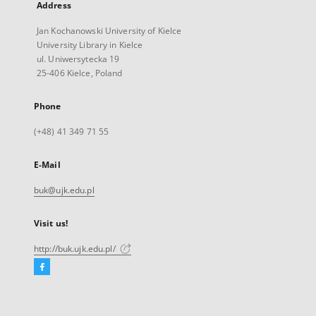
Address
Jan Kochanowski University of Kielce
University Library in Kielce
ul. Uniwersytecka 19
25-406 Kielce, Poland
Phone
(+48) 41 349 71 55
E-Mail
buk@ujk.edu.pl
Visit us!
http://buk.ujk.edu.pl/
Facebook
External
link,
will