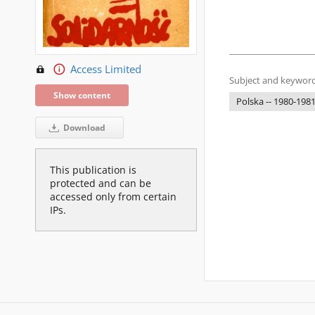
Access Limited
Subject and keyword
Show content
Polska -- 1980-198
Download
This publication is
protected and can be
accessed only from certain
IPs.