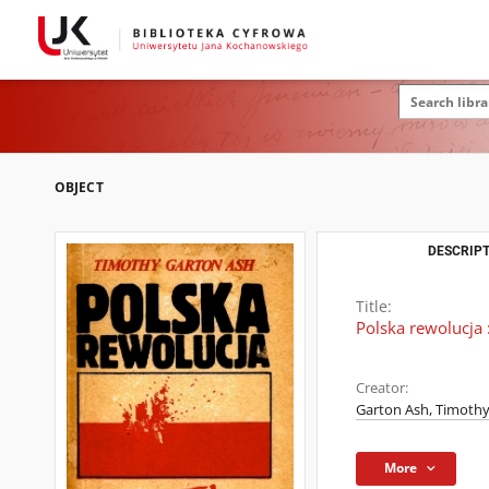
OBJECT
DESCRIPT
Title:
Polska rewolucja 
Creator:
Garton Ash, Timothy 
More