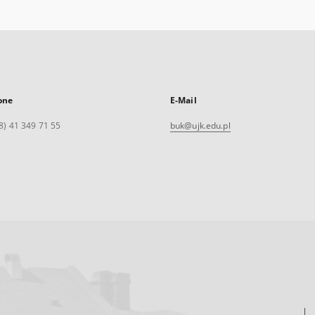
one
E-Mail
8) 41 349 71 55
buk@ujk.edu.pl