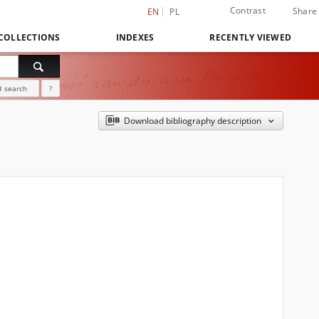
Contrast
Share
EN
PL
COLLECTIONS
INDEXES
RECENTLY VIEWED
 search
?
Download bibliography description