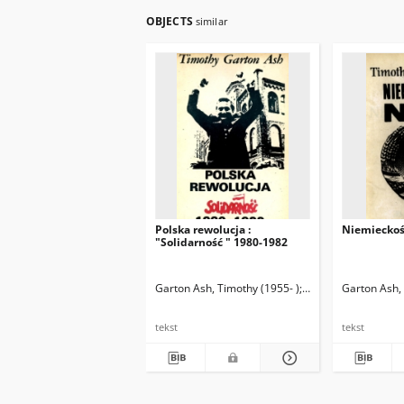
OBJECTS
similar
Polska rewolucja :
Niemiecko
"Solidarność " 1980-1982
Garton Ash, Timothy (1955- )
Król, Marcin (1944- )
Garton Ash, 
tekst
tekst