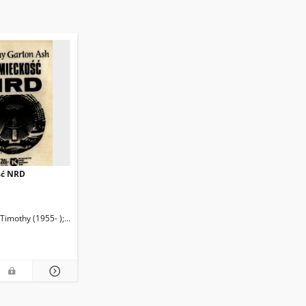
ść NRD
. Tł.
Timothy (1955- )
Dziewulska, Małgorzata (1944- ). Tł.
Łukasiewicz, Małgorzata (1948- ). Tł.