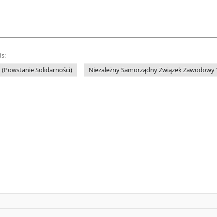
s:
1 (Powstanie Solidarności)
Niezależny Samorządny Związek Zawodowy "So