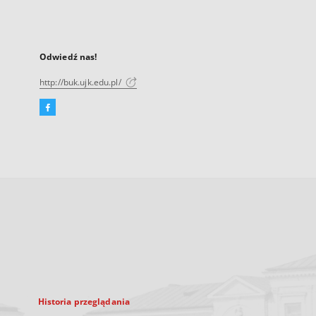
Odwiedź nas!
http://buk.ujk.edu.pl/
Facebook
Link
zewnętrzny,
otworzy
się
w
nowej
karcie
Historia przeglądania