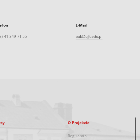
efon
E-Mail
8) 41 349 71 55
buk@ujk.edu.pl
ksy
O Projekcie
Regulamin