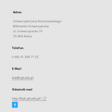
Adres
Uniwersytet Jana Kochanowskiego
Biblioteka Uniwersytecka
ul. Uniwersytecka 19
25-406 Kielce
Telefon
(+48) 41 349 71 55
E-Mail
buk@ujk.edu.pl
Odwiedź nas!
http://buk.ujk.edu.pl/
Facebook
Link