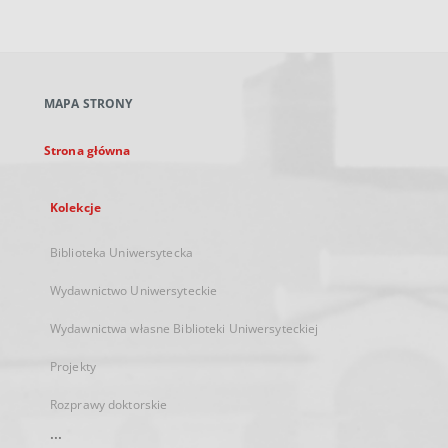
zewnętrzny,
otworzy
się
w
nowej
MAPA STRONY
karcie
Strona główna
Kolekcje
Biblioteka Uniwersytecka
Wydawnictwo Uniwersyteckie
Wydawnictwa własne Biblioteki Uniwersyteckiej
Projekty
Rozprawy doktorskie
...