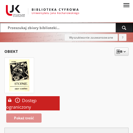
Wyszukiwanie zaawansowane
?
OBIEKT
Dostęp
ograniczony
Pokaż treść