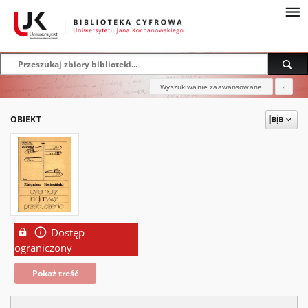
Wyszukiwanie zaawansowane
?
OBIEKT
Dostęp
ograniczony
Pokaż treść