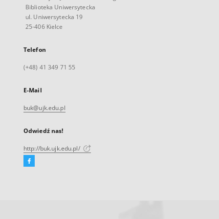
Biblioteka Uniwersytecka
ul. Uniwersytecka 19
25-406 Kielce
Telefon
(+48) 41 349 71 55
E-Mail
buk@ujk.edu.pl
Odwiedź nas!
http://buk.ujk.edu.pl/
Facebook
Link
zewnętrzny,
otworzy
się
w
nowej